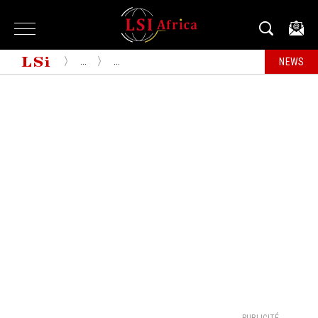
...
...
NEWS