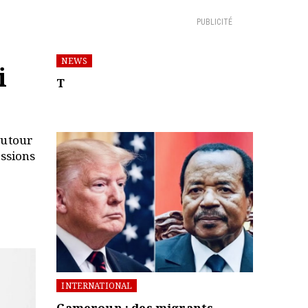
PUBLICITÉ
NEWS
i
T
autour
essions
INTERNATIONAL
Cameroun : des migrants