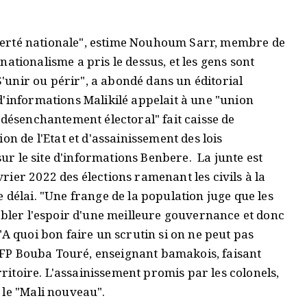
 fierté nationale", estime Nouhoum Sarr, membre de
e nationalisme a pris le dessus, et les gens sont
"S'unir ou périr", a abondé dans un éditorial
d'informations Malikilé appelait à une "union
"désenchantement électoral" fait caisse de
on de l'Etat et d'assainissement des lois
sur le site d'informations Benbere. La junte est
ier 2022 des élections ramenant les civils à la
 délai. "Une frange de la population juge que les
mbler l'espoir d'une meilleure gouvernance et donc
"A quoi bon faire un scrutin si on ne peut pas
l'AFP Bouba Touré, enseignant bamakois, faisant
rritoire. L'assainissement promis par les colonels,
 le "Mali nouveau".