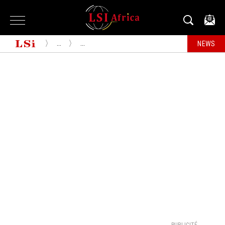
...
...
NEWS