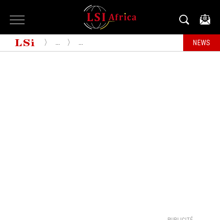
...
...
NEWS