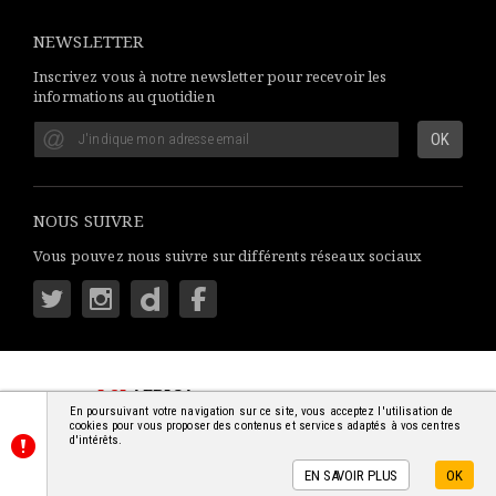
NEWSLETTER
Inscrivez vous à notre newsletter pour recevoir les
informations au quotidien
NOUS SUIVRE
Vous pouvez nous suivre sur différents réseaux sociaux
LSI
AFRICA
: S'INFORMER SIMPLEMENT
En poursuivant votre navigation sur ce site, vous acceptez l'utilisation de
© 2018-2026 - TOUS DROITS RÉSERVÉS
cookies pour vous proposer des contenus et services adaptés à vos centres
d'intérêts.
EN SAVOIR PLUS
OK