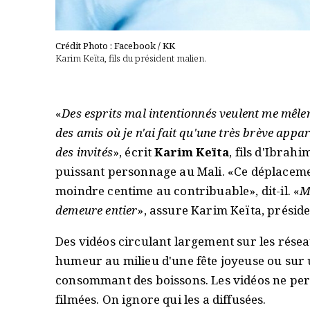
Crédit Photo : Facebook / KK
Karim Keïta, fils du président malien.
«
Des esprits mal intentionnés veulent me mêle
des amis où je n'ai fait qu'une très brève appari
des invités
», écrit
Karim Keïta
, fils d'Ibra
puissant personnage au Mali. «Ce déplacemen
moindre centime au contribuable», dit-il. «
M
demeure entier
», assure Karim Keïta, présid
Des vidéos circulant largement sur les rése
humeur au milieu d'une fête joyeuse ou sur
consommant des boissons. Les vidéos ne perm
filmées. On ignore qui les a diffusées.