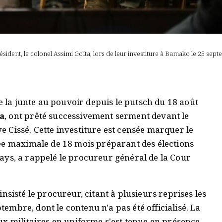
ésident, le colonel Assimi Goïta, lors de leur investiture à Bamako le 25 sep
 de la junte au pouvoir depuis le putsch du 18 août
a
, ont prêté successivement serment devant le
 Cissé. Cette investiture est censée marquer le
ée maximale de 18 mois préparant des élections
u pays, a rappelé le procureur général de la Cour
a insisté le procureur, citant à plusieurs reprises les
ptembre, dont le contenu n'a pas été officialisé. La
ux militaires en uniforme s'est tenue en présence