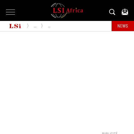
...
...
NEWS