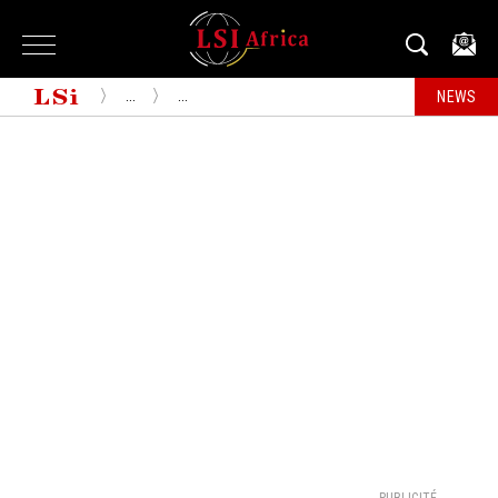
...
...
NEWS