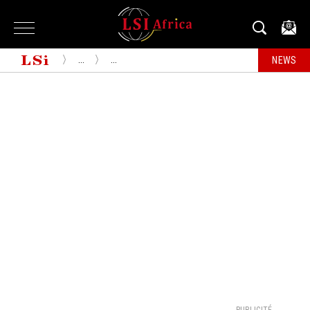
...
...
NEWS