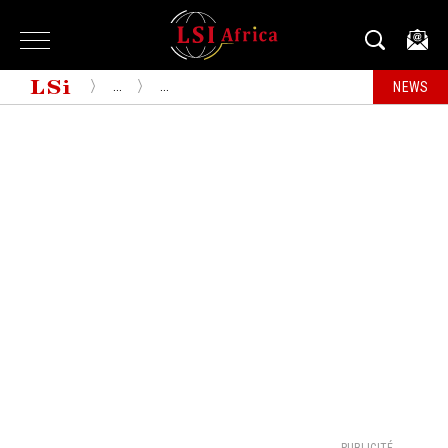
...
...
NEWS