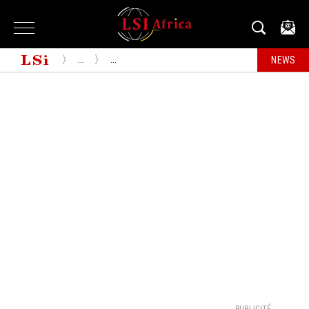
...
...
NEWS