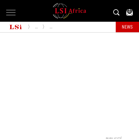
...
...
NEWS