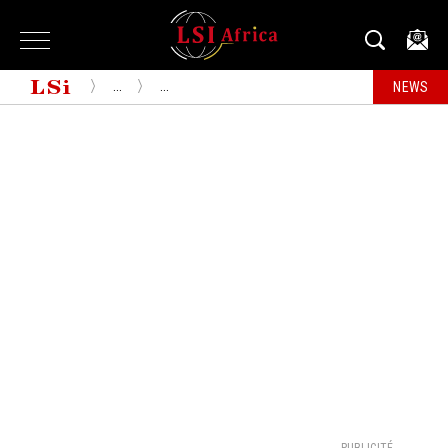
...
...
NEWS