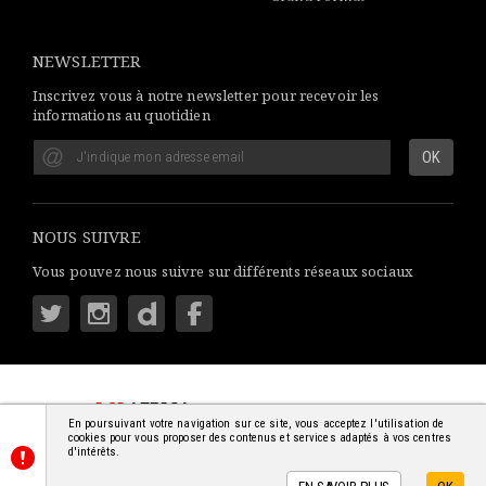
NEWSLETTER
Inscrivez vous à notre newsletter pour recevoir les
informations au quotidien
NOUS SUIVRE
Vous pouvez nous suivre sur différents réseaux sociaux
LSI
AFRICA
: S'INFORMER SIMPLEMENT
En poursuivant votre navigation sur ce site, vous acceptez l'utilisation de
© 2018-2026 - TOUS DROITS RÉSERVÉS
cookies pour vous proposer des contenus et services adaptés à vos centres
d'intérêts.