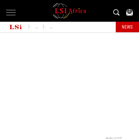
...
...
NEWS