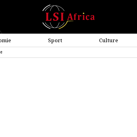
omie
Sport
Culture
le