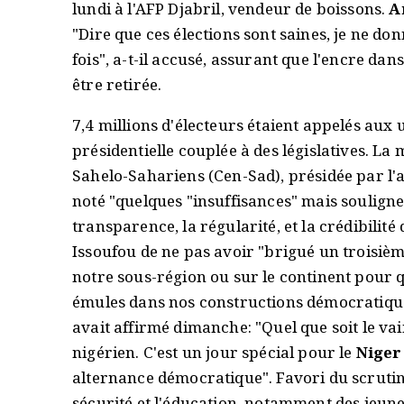
lundi à l'AFP Djabril, vendeur de boissons.
A
"Dire que ces élections sont saines, je ne do
fois", a-t-il accusé, assurant que l'encre dan
être retirée.
7,4 millions d'électeurs étaient appelés aux 
présidentielle couplée à des législatives. L
Sahelo-Sahariens (Cen-Sad), présidée par l'
noté "quelques "insuffisances" mais souligne
transparence, la régularité, et la crédibilité
Issoufou de ne pas avoir "brigué un troisièm
notre sous-région ou sur le continent pour q
émules dans nos constructions démocratique
avait affirmé dimanche: "Quel que soit le va
nigérien. C'est un jour spécial pour le
Niger
alternance démocratique". Favori du scrutin
sécurité et l'éducation, notamment des jeune