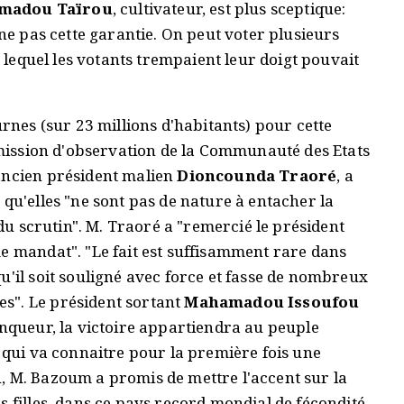
madou Taïrou
, cultivateur, est plus sceptique:
nne pas cette garantie. On peut voter plusieurs
s lequel les votants trempaient leur doigt pouvait
urnes (sur 23 millions d'habitants) pour cette
a mission d'observation de la Communauté des Etats
ancien président malien
Dioncounda Traoré
, a
 qu'elles "ne sont pas de nature à entacher la
 du scrutin". M. Traoré a "remercié le président
e mandat". "Le fait est suffisamment rare dans
u'il soit souligné avec force et fasse de nombreux
s". Le président sortant
Mahamadou Issoufou
inqueur, la victoire appartiendra au peuple
qui va connaitre pour la première fois une
, M. Bazoum a promis de mettre l'accent sur la
s filles, dans ce pays record mondial de fécondité