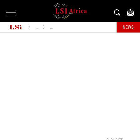
...
...
NEWS