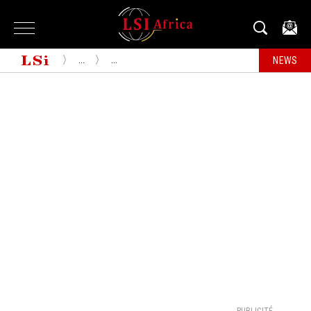
...
...
NEWS