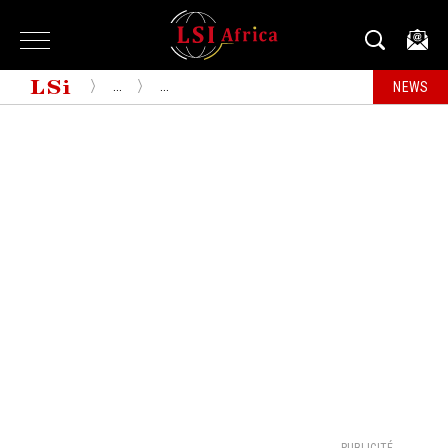
...
...
NEWS