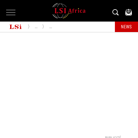
...
...
NEWS