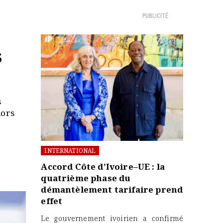
PUBLICITÉ
s
s
lors
INTERNATIONAL
Accord Côte d’Ivoire–UE : la
quatrième phase du
démantèlement tarifaire prend
effet
Le gouvernement ivoirien a confirmé