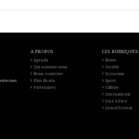
A PROPOS
LES RUBRIQUES
Agenda
News
Qui sommes-nous
Société
Nous contacter
Economie
 externes
Plan du site
Sport
Partenaires
Culture
International
Face à Face
Grand Format