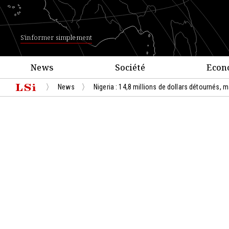
S'informer simplement
News
Société
Econ
News
Nigeria : 14,8 millions de dollars détournés, m