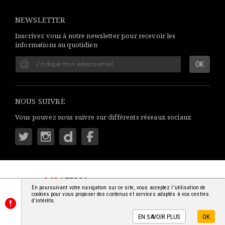
NEWSLETTER
Inscrivez vous à notre newsletter pour recevoir les
informations au quotidien
NOUS SUIVRE
Vous pouvez nous suivre sur différents réseaux sociaux
LSI
AFRICA
: S'INFORMER SIMPLEMENT
En poursuivant votre navigation sur ce site, vous acceptez l'utilisation de
© 2018-2026 - TOUS DROITS RÉSERVÉS
cookies pour vous proposer des contenus et services adaptés à vos centres
d'intérêts.
EN SAVOIR PLUS
OK