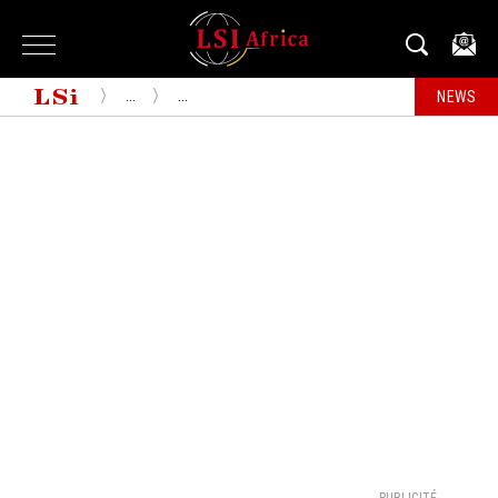
...
...
NEWS