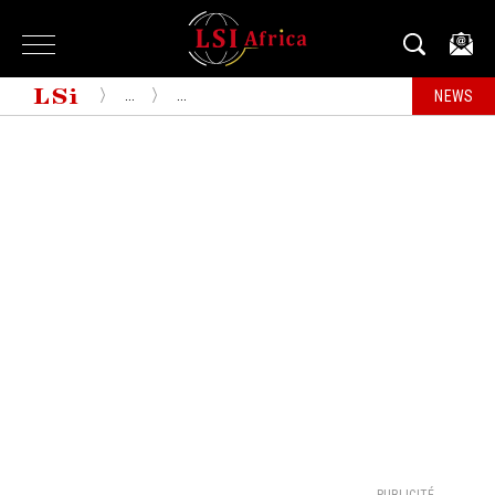
...
...
NEWS