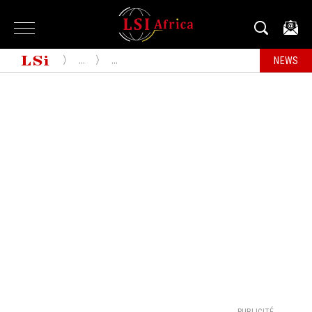
...
...
NEWS