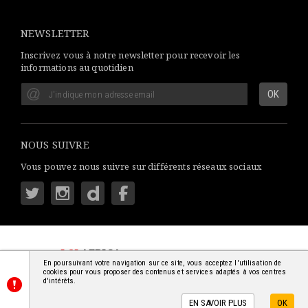
NEWSLETTER
Inscrivez vous à notre newsletter pour recevoir les
informations au quotidien
NOUS SUIVRE
Vous pouvez nous suivre sur différents réseaux sociaux
LSI
AFRICA
: S'INFORMER SIMPLEMENT
En poursuivant votre navigation sur ce site, vous acceptez l'utilisation de
© 2018-2026 - TOUS DROITS RÉSERVÉS
cookies pour vous proposer des contenus et services adaptés à vos centres
d'intérêts.
EN SAVOIR PLUS
OK