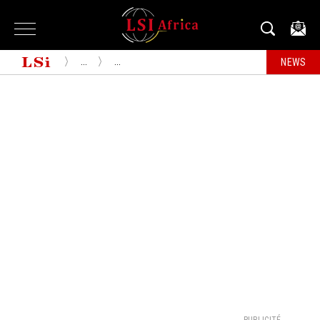
...
...
NEWS