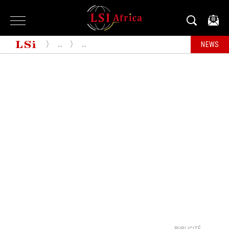
...
...
NEWS