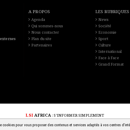
A PROPOS
LES RUBRIQUES
Agenda
News
Qui sommes-nous
Société
Nous contacter
Economie
 externes
Plan du site
Sport
Partenaires
Culture
International
Face à Face
Grand Format
LSI
AFRICA
: S'INFORMER SIMPLEMENT
© 2018-2026 - TOUS DROITS RÉSERVÉS
 de cookies pour vous proposer des contenus et services adaptés à vos centres d'inté