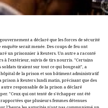
gouvernement a déclaré que les forces de sécurité
e enquête serait menée. Des coups de feu ont
laré un prisonnier à Reuters. Un autre a raconté
s à l'extérieur, suivis de tirs nourris. "Certains
 soldats tiraient sur tout ce qui bougeait", a
'hôpital de la prison et son bâtiment administratif
la prison à Reuters lundi matin, précisant que des
 autre responsable de la prison a déclaré
per. "Ceux qui ont tenté de s'échapper ont été
nt rapportées que plusieurs femmes détenues
Pour l'heure les autorités n'ont pas communiqué un