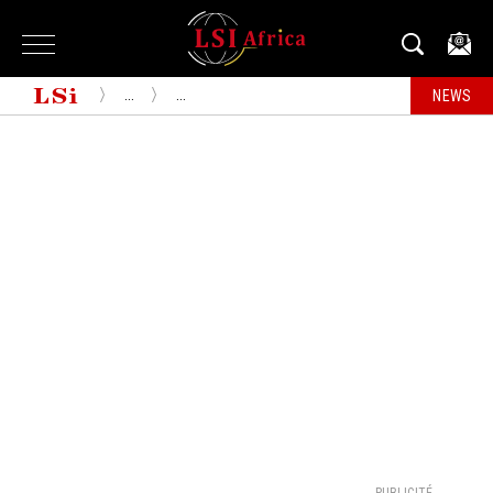
...
...
NEWS