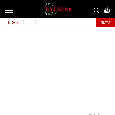
...
...
NEWS