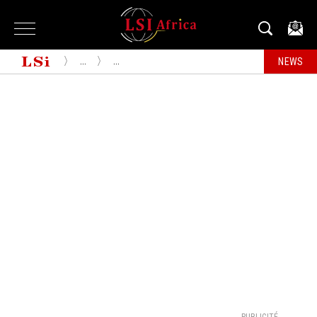
...
...
NEWS