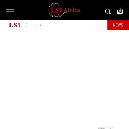
...
...
NEWS