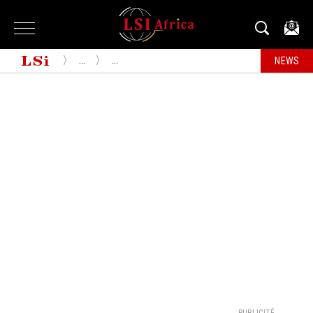
...
...
NEWS