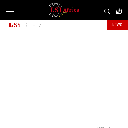
...
...
NEWS