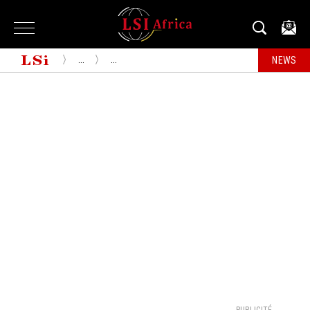
...
...
NEWS