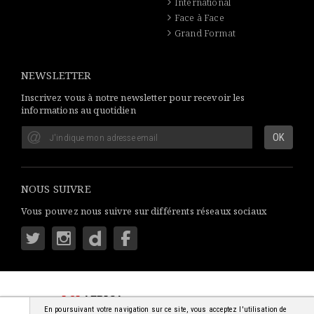
International
Face à Face
Grand Format
NEWSLETTER
Inscrivez vous à notre newsletter pour recevoir les
informations au quotidien
NOUS SUIVRE
Vous pouvez nous suivre sur différents réseaux sociaux
LSI
AFRICA
: S'INFORMER SIMPLEMENT
En poursuivant votre navigation sur ce site, vous acceptez l'utilisation de
© 2018-2026 - TOUS DROITS RÉSERVÉS