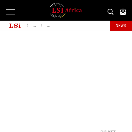
...
...
NEWS