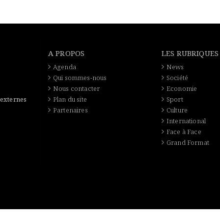
A PROPOS
LES RUBRIQUES
Agenda
News
Qui sommes-nous
Société
Nous contacter
Economie
 externes
Plan du site
Sport
Partenaires
Culture
International
Face à Face
Grand Format