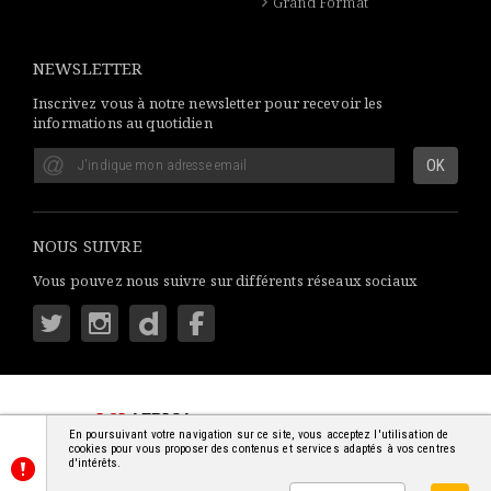
Grand Format
NEWSLETTER
Inscrivez vous à notre newsletter pour recevoir les
informations au quotidien
NOUS SUIVRE
Vous pouvez nous suivre sur différents réseaux sociaux
LSI
AFRICA
: S'INFORMER SIMPLEMENT
En poursuivant votre navigation sur ce site, vous acceptez l'utilisation de
© 2018-2026 - TOUS DROITS RÉSERVÉS
cookies pour vous proposer des contenus et services adaptés à vos centres
d'intérêts.