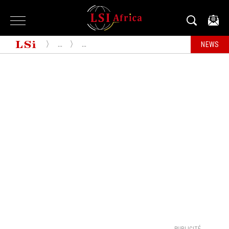
...
...
NEWS