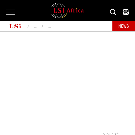
...
...
NEWS