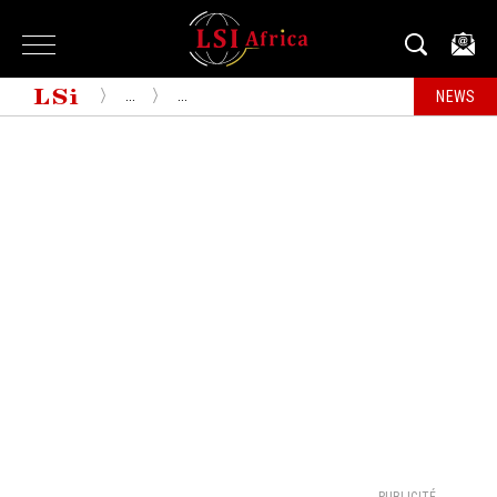
...
...
NEWS