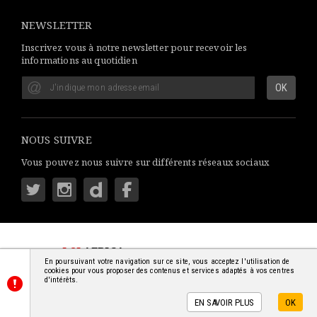
NEWSLETTER
Inscrivez vous à notre newsletter pour recevoir les
informations au quotidien
NOUS SUIVRE
Vous pouvez nous suivre sur différents réseaux sociaux
LSI
AFRICA
: S'INFORMER SIMPLEMENT
En poursuivant votre navigation sur ce site, vous acceptez l'utilisation de
© 2018-2026 - TOUS DROITS RÉSERVÉS
cookies pour vous proposer des contenus et services adaptés à vos centres
d'intérêts.
EN SAVOIR PLUS
OK