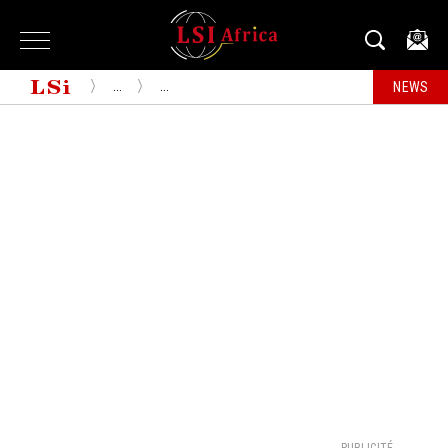
...
...
NEWS