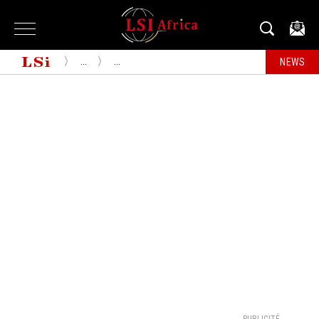
...
...
NEWS