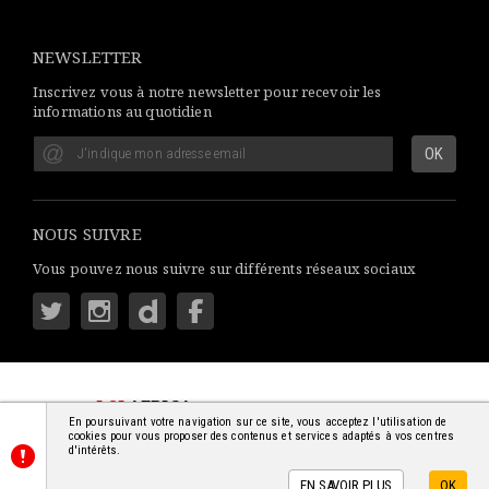
NEWSLETTER
Inscrivez vous à notre newsletter pour recevoir les
informations au quotidien
NOUS SUIVRE
Vous pouvez nous suivre sur différents réseaux sociaux
LSI
AFRICA
: S'INFORMER SIMPLEMENT
En poursuivant votre navigation sur ce site, vous acceptez l'utilisation de
© 2018-2026 - TOUS DROITS RÉSERVÉS
cookies pour vous proposer des contenus et services adaptés à vos centres
d'intérêts.
EN SAVOIR PLUS
OK