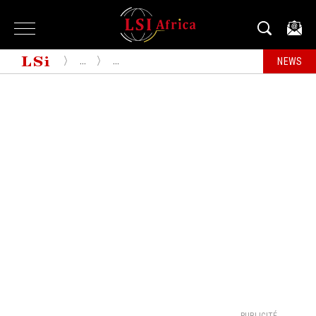
...
...
NEWS