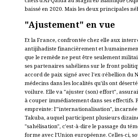
chefs d'Al-Qaïda au Maghreb islamique (Aqm
baissé en 2020. Mais les deux principales néb
"
Ajustement" en vue
Et la France, confrontée chez elle aux inte
antijihadiste financièrement et humainement
que le remède ne peut être seulement militair
ses partenaires sahéliens sur le front polit
accord de paix signé avec l'ex-rébellion du N
médecins dans les localités qu'ils ont désert
voilure. Elle va "ajuster (son) effort", assur
à couper immédiatement dans ses effectifs. P
empreinte: l'"internationalisation", incarn
Takuba, auquel participent plusieurs dizaine
"sahélisation", c'est-à-dire le passage du t
forme avec l'Union européenne. Celles-ci, so