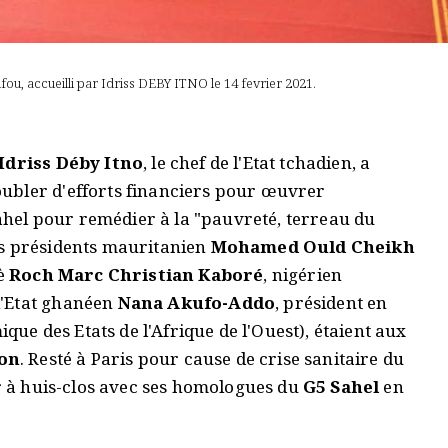
, accueilli par Idriss DEBY ITNO le 14 fevrier 2021.
Idriss Déby Itno
, le chef de l'Etat tchadien, a
ubler d'efforts financiers pour œuvrer
el pour remédier à la "pauvreté, terreau du
es présidents mauritanien
Mohamed Ould Cheikh
è
Roch Marc Christian Kaboré
, nigérien
 l'Etat ghanéen
Nana Akufo-Addo
, président en
e des Etats de l'Afrique de l'Ouest), étaient aux
on
. Resté à Paris pour cause de crise sanitaire du
ir à huis-clos avec ses homologues du
G5 Sahel
en