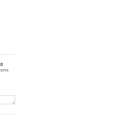
G5
 sera