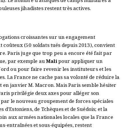
i). Le nombre d'attaques de camps militaires a
uleuses jihadistes restent très actives.
rrogations croissantes sur un engagement
 coûteux (50 soldats tués depuis 2013), convient
e. Paris juge que trop peu a encore été fait par
ique, par exemple au
Mali
pour appliquer un
ord ou pour faire revenir les instituteurs et les
ées. La France ne cache pas sa volonté de réduire la
ait en janvier M. Macron. Mais Paris semble hésiter
aris privilégie deux axes pour alléger son
ée par le nouveau groupement de forces spéciales
s d'Estoniens, de Tchèques et de Suédois; et la
émoin aux armées nationales locales que la France
us-entraînées et sous-équipées, restent