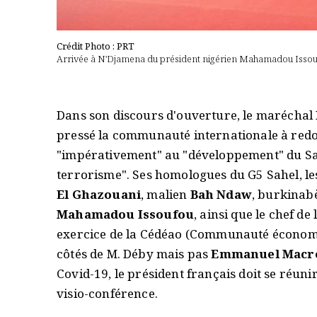
Crédit Photo : PRT
Arrivée à N'Djamena du président nigérien Mahamadou Issoufou
Dans son discours d'ouverture, le maréchal
pressé la communauté internationale à redo
"impérativement" au "développement" du Sah
terrorisme". Ses homologues du G5 Sahel, l
El Ghazouani
, malien
Bah Ndaw
, burkinab
Mahamadou Issoufou
, ainsi que le chef de
exercice de la Cédéao (Communauté économiqu
côtés de M. Déby mais pas
Emmanuel Macr
Covid-19, le président français doit se réun
visio-conférence.