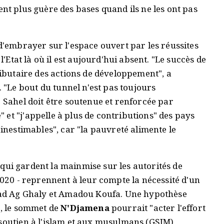
tent plus guère des bases quand ils ne les ont pas
 d'embrayer sur l'espace ouvert par les réussites
l'Etat là où il est aujourd'hui absent. "Le succès de
ributaire des actions de développement", a
"Le bout du tunnel n'est pas toujours
5 Sahel doit être soutenue et renforcée par
et "j'appelle à plus de contributions" des pays
 inestimables", car "la pauvreté alimente le
 - qui gardent la mainmise sur les autorités de
2020 - reprennent à leur compte la nécessité d'un
Iyad Ag Ghaly et Amadou Koufa. Une hypothèse
e, le sommet de
N'Djamena
pourrait "acter l'effort
 soutien à l'islam et aux musulmans (GSIM),