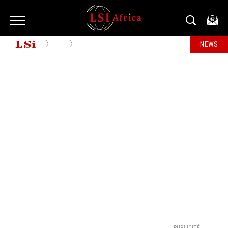
...
...
NEWS