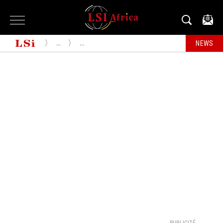
...
...
NEWS