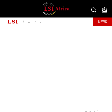
...
...
NEWS