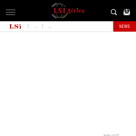
...
...
NEWS