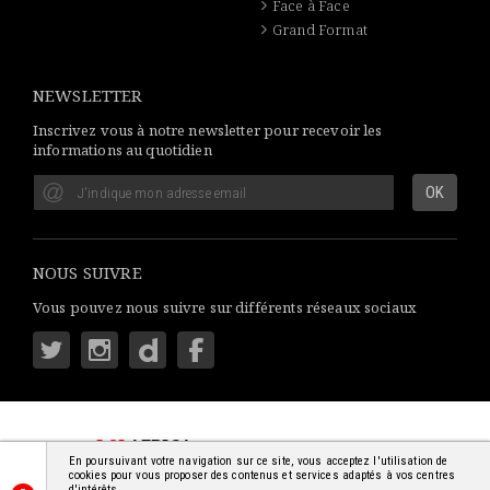
Face à Face
Grand Format
NEWSLETTER
Inscrivez vous à notre newsletter pour recevoir les
informations au quotidien
NOUS SUIVRE
Vous pouvez nous suivre sur différents réseaux sociaux
LSI
AFRICA
: S'INFORMER SIMPLEMENT
En poursuivant votre navigation sur ce site, vous acceptez l'utilisation de
© 2018-2026 - TOUS DROITS RÉSERVÉS
cookies pour vous proposer des contenus et services adaptés à vos centres
d'intérêts.