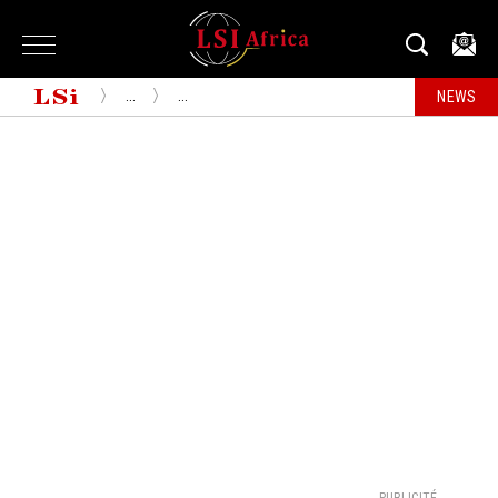
...
...
NEWS