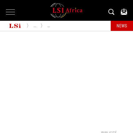
...
...
NEWS