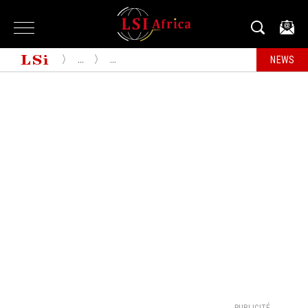
...
...
NEWS