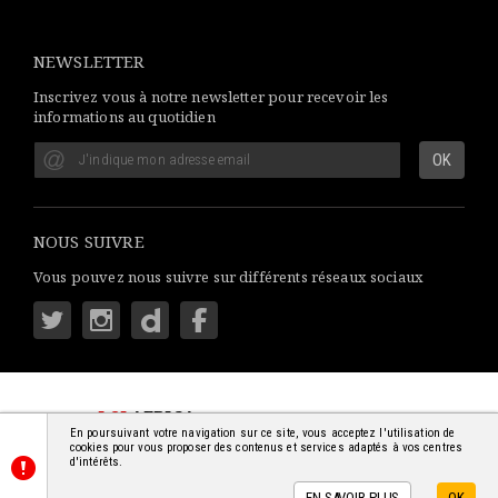
NEWSLETTER
Inscrivez vous à notre newsletter pour recevoir les
informations au quotidien
NOUS SUIVRE
Vous pouvez nous suivre sur différents réseaux sociaux
LSI
AFRICA
: S'INFORMER SIMPLEMENT
En poursuivant votre navigation sur ce site, vous acceptez l'utilisation de
© 2018-2026 - TOUS DROITS RÉSERVÉS
cookies pour vous proposer des contenus et services adaptés à vos centres
d'intérêts.
EN SAVOIR PLUS
OK